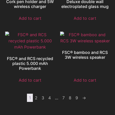
Cork pen holder and 5W
Deluxe double wall
wireless charger
electroplated glass mug
Add to cart
Add to cart
FSC® bamboo and RCS
3W wireless speaker
FSC® and RCS recycled
plastic 5.000 mAh
Powerbank
Add to cart
Add to cart
1
2
3
4
…
7
8
9
→