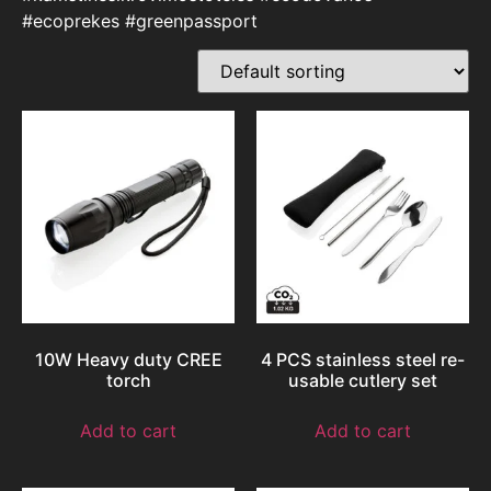
#ecoprekes #greenpassport
10W Heavy duty CREE
4 PCS stainless steel re-
torch
usable cutlery set
Add to cart
Add to cart