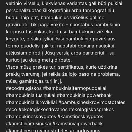
veltinio viršeliu, kiekvienas variantas gali būti puikiai
personalizuotas šilkografiniu arba tampografiniu
būdu. Taip pat, bambukinius viršelius galime
graviruoti. Tik pagalvokite – nuostabus bambukinio
korpuso tušinukas, kartu su bambukinio viršelio
knygute, o šalia tyliai ilsisi bambukinio paviršiaus
termo puodelis, juk tai nuostabi dovana naujokui
atėjusiam dirbti į Jūsų verslą arba partneriui – su
kuriuo jau daug metų dirbate.
Visos mūsų prekės turi sertifikatus, kurie užtikrina
prekių tvarumą, jei reikia žaliojo paso ne problema,
mūsų gamintojas turi ir jį.
#ecodraugiskos #bambukiniaitermopuodeliai
#bambukiniaitusinukai #bambukiniaipowerbank
#bambukiniaiikrovikliai #bambukinesikrovimostoteles
#eco #ekologiskosdovanos #ekologiskosprekes
#bambukinesknygutes #kamstinesknygutes
#kamstiniaitusinukai #kamstiniaipowerbank
#kamstinesikrovimostoteles #ecodovanos