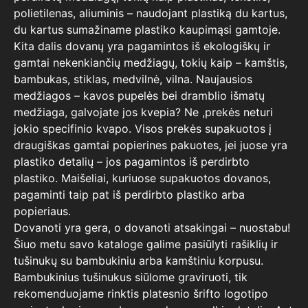
polietilenas, aliuminis – naudojant plastiką du kartus,
du kartus sumažiname plastiko kaupimąsi gamtoje.
Kita dalis dovanų yra pagamintos iš ekologiškų ir
gamtai nekenkiančių medžiagų, tokių kaip – kamštis,
bambukas, stiklas, medvilnė, vilna. Naujausios
medžiagos – kavos pupelės bei dramblio išmatų
medžiaga, galvojate jos kvepia? Ne ,prekės neturi
jokio specifinio kvapo. Visos prekės supakuotos į
draugiškas gamtai popierines pakuotes, jei juose yra
plastiko detalių – jos pagamintos iš perdirbto
plastiko. Maišeliai, kuriuose supakuotos dovanos,
pagaminti taip pat iš perdirbto plastiko arba
popieriaus.
Dovanoti yra gera, o dovanoti atsakingai – nuostabu!
Šiuo metu savo kataloge galime pasiūlyti rašiklių ir
tušinukų su bambukiniu arba kamštiniu korpusu.
Bambukinius tušinukus siūlome graviruoti, tik
rekomenduojame rinktis platesnio šrifto logotipo