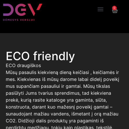
0
ECO friendly
ECO draugiškos
Mūsų pasaulis kiekvieną dieną keičiasi , keičiamės ir
mes. Kiekvienas iš mūsų darome labai didelį poveikį
mus supančiam pasauliui ir gamtai. Mūsų tikslas
pasiūlyti Jums tvarius sprendimus, tad kiekviena
prekė, kurią rasite kataloge yra gaminta, siūta,
konstruota, darant kuo mažesnį poveikį gamtai –
sunaudojant mažiau vandens, išmetant į orą mažiau
CO2. Didžioji dalis produktų yra pagaminti iš
perdirbtų medžiagų, tokių kaip plastikas, tekstilė,