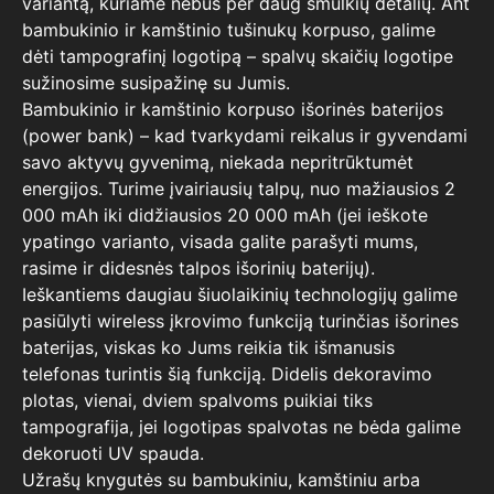
variantą, kuriame nebus per daug smulkių detalių. Ant
bambukinio ir kamštinio tušinukų korpuso, galime
dėti tampografinį logotipą – spalvų skaičių logotipe
sužinosime susipažinę su Jumis.
Bambukinio ir kamštinio korpuso išorinės baterijos
(power bank) – kad tvarkydami reikalus ir gyvendami
savo aktyvų gyvenimą, niekada nepritrūktumėt
energijos. Turime įvairiausių talpų, nuo mažiausios 2
000 mAh iki didžiausios 20 000 mAh (jei ieškote
ypatingo varianto, visada galite parašyti mums,
rasime ir didesnės talpos išorinių baterijų).
Ieškantiems daugiau šiuolaikinių technologijų galime
pasiūlyti wireless įkrovimo funkciją turinčias išorines
baterijas, viskas ko Jums reikia tik išmanusis
telefonas turintis šią funkciją. Didelis dekoravimo
plotas, vienai, dviem spalvoms puikiai tiks
tampografija, jei logotipas spalvotas ne bėda galime
dekoruoti UV spauda.
Užrašų knygutės su bambukiniu, kamštiniu arba