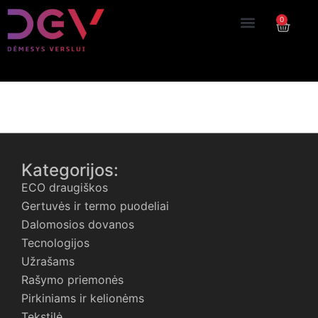
0
Author:
Websaitas
Kategorijos:
ECO draugiškos
Gertuvės ir termo puodeliai
Dalomosios dovanos
Tecnologijos
Užrašams
Rašymo priemonės
Pirkiniams ir kelionėms
Tekstilė