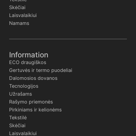
Skėčiai
Laisvalaikiui
Namams
Information
ECO draugiškos
Gertuvės ir termo puodeliai
Dalomosios dovanos
Tecnologijos
Užrašams
Rašymo priemonės
Pirkiniams ir kelionėms
Tekstilė
Skėčiai
Laisvalaikiui