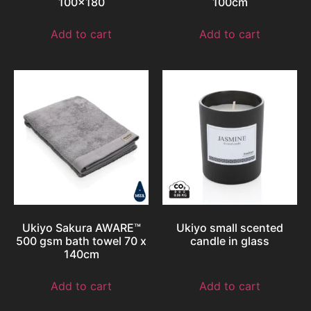
100×180
100cm
Add to cart
Add to cart
Ukiyo Sakura AWARE™
Ukiyo small scented
500 gsm bath towel 70 x
candle in glass
140cm
Add to cart
Add to cart