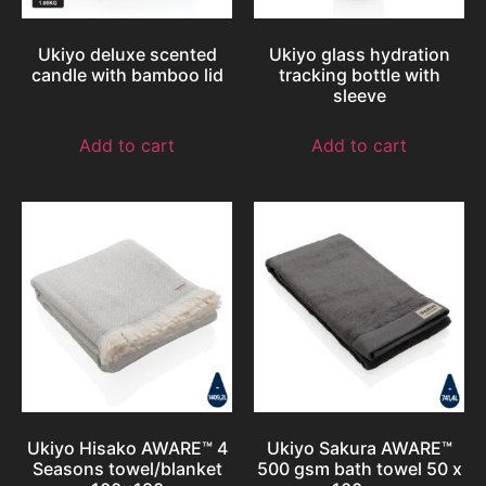
Ukiyo deluxe scented
Ukiyo glass hydration
candle with bamboo lid
tracking bottle with
sleeve
Add to cart
Add to cart
Ukiyo Hisako AWARE™ 4
Ukiyo Sakura AWARE™
Seasons towel/blanket
500 gsm bath towel 50 x