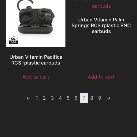
Urban Vitamin Palm
Springs RCS rplastic ENC
earbuds
Urban Vitamin Pacifica
RCS rplastic earbuds
Add to cart
Add to cart
←
1
2
3
4
5
6
7
8
9
→