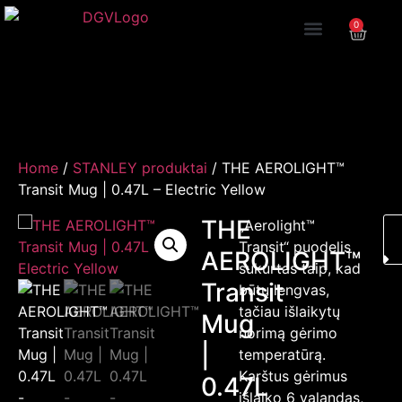
0
Home
/
STANLEY produktai
/ THE AEROLIGHT™
Transit Mug | 0.47L – Electric Yellow
THE
„Aerolight™
Transit“ puodelis
AEROLIGHT™
sukurtas taip, kad
Transit
būtų lengvas,
tačiau išlaikytų
Mug
norimą gėrimo
|
temperatūrą.
Karštus gėrimus
0.47L
išlaiko 6 valandas,