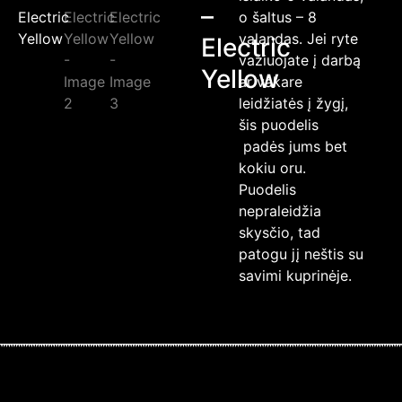
–
o šaltus – 8
valandas. Jei ryte
Electric
važiuojate į darbą
Yellow
ar vakare
leidžiatės į žygį,
šis puodelis
padės jums bet
kokiu oru.
Puodelis
nepraleidžia
skysčio, tad
patogu jį neštis su
savimi kuprinėje.