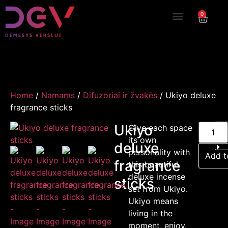
0
Home
/
Namams
/
Difuzoriai ir žvakės
/ Ukiyo deluxe
fragrance sticks
Ukiyo
Give each space
its own
deluxe
personality with
Add t
fragrance
this beautiful
deluxe incense
sticks
set from Ukiyo.
Ukiyo means
living in the
moment, enjoy