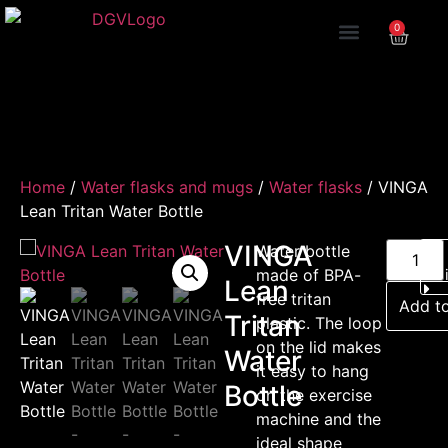
0
Home
/
Water flasks and mugs
/
Water flasks
/ VINGA
Lean Tritan Water Bottle
VINGA
Water bottle
made of BPA-
Lean
free tritan
Add to
Tritan
plastic. The loop
on the lid makes
Water
it easy to hang
Bottle
on the exercise
machine and the
ideal shape