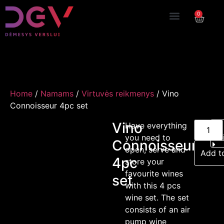
0
Home
/
Namams
/
Virtuvės reikmenys
/ Vino
Connoisseur 4pc set
Vino
Have everything
you need to
Connoisseur
open, serve and
Add t
4pc
store your
favourite wines
set
with this 4 pcs
wine set. The set
consists of an air
pump wine