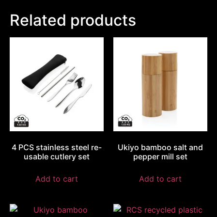
Related products
4 PCS stainless steel re-
Ukiyo bamboo salt and
usable cutlery set
pepper mill set
Add to cart
Add to cart