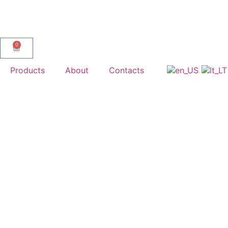
0
Products
About
Contacts
Sample Page
This is an example page. It’s different from a
Most people start with an About page that intr
Hi there! I’m a bike messenger by day, a
and I like piña coladas. (And gettin’ caug
…or something like this:
The XYZ Doohickey Company was founded 