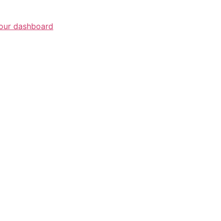
d does all kinds of awesome things for the Gotham commu
our dashboard
to delete this page and create new pages fo