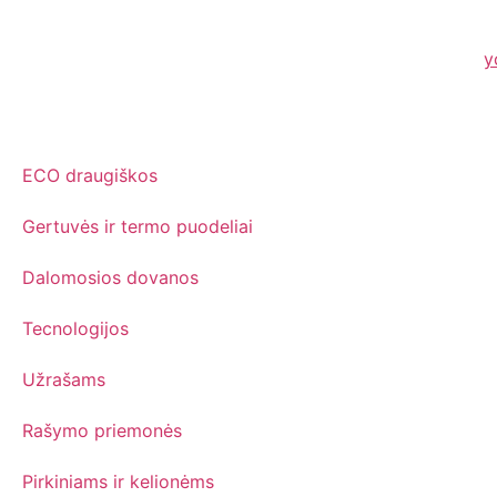
City, XYZ employs over 2,000 people an
As a new WordPress user, you should go to
y
Kategorijos:
ECO draugiškos
Gertuvės ir termo puodeliai
Dalomosios dovanos
Tecnologijos
Užrašams
Rašymo priemonės
Pirkiniams ir kelionėms