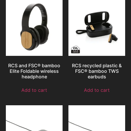
RCS and FSC® bamboo
RCS recycled plastic &
Elite Foldable wireless
FSC® bamboo TWS
headphone
earbuds
Add to cart
Add to cart