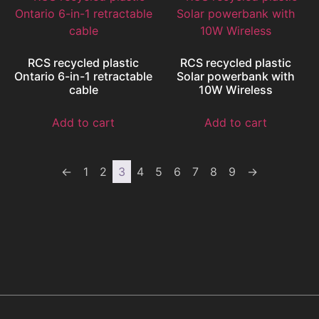
RCS recycled plastic
RCS recycled plastic
Ontario 6-in-1 retractable
Solar powerbank with
cable
10W Wireless
Add to cart
Add to cart
←
1
2
3
4
5
6
7
8
9
→