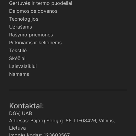
Gertuvės ir termo puodeliai
Dalomosios dovanos
Tecnologijos
Užrašams
Rašymo priemonės
Pirkiniams ir kelionėms
Tekstilė
Skėčiai
Laisvalaikiui
Namams
Kontaktai:
DGV, UAB
Adresas: Bajorų Sodų g. 56, LT-08426, Vilnius,
Lietuva
Įmonės kodas: 123603567