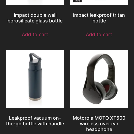
Impact double wall
Impact leakproof tritan
borosilicate glass bottle
bottle
Add to cart
Add to cart
Leakproof vacuum on-
Motorola MOTO XT500
the-go bottle with handle
wireless over ear
headphone