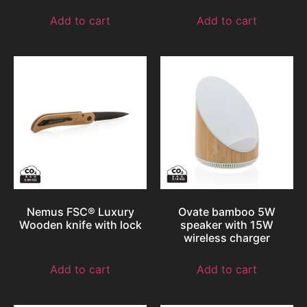
Add to cart
Add to cart
Nemus FSC® Luxury
Ovate bamboo 5W
Wooden knife with lock
speaker with 15W
wireless charger
Add to cart
Add to cart