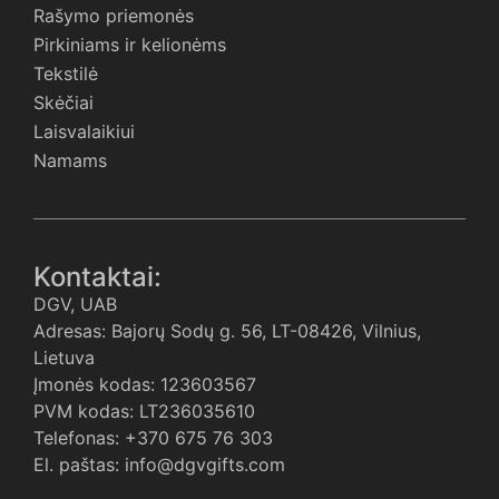
Rašymo priemonės
Pirkiniams ir kelionėms
Tekstilė
Skėčiai
Laisvalaikiui
Namams
Kontaktai:
DGV, UAB
Adresas: Bajorų Sodų g. 56, LT-08426, Vilnius,
Lietuva
Įmonės kodas: 123603567
PVM kodas: LT236035610
Telefonas: +370 675 76 303
El. paštas: info@dgvgifts.com