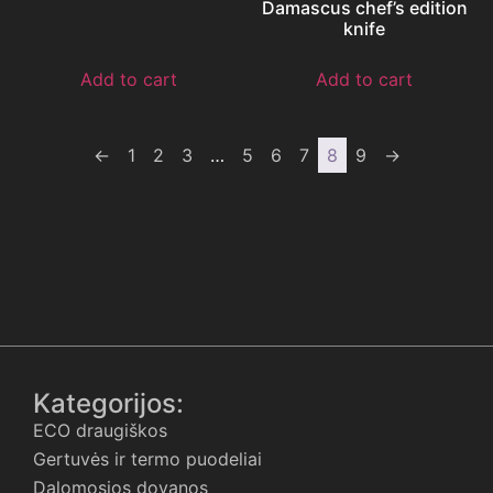
Damascus chef’s edition
knife
Add to cart
Add to cart
←
1
2
3
…
5
6
7
8
9
→
Kategorijos:
ECO draugiškos
Gertuvės ir termo puodeliai
Dalomosios dovanos